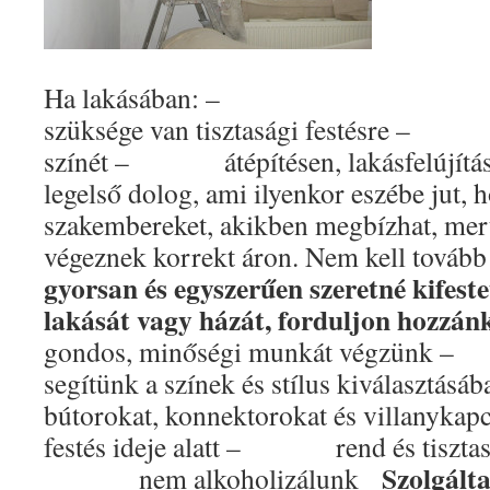
Ha lakásában: –
szüksége van tisztasági festésre –
színét – átépítésen, lakásfelújítá
legelső dolog, ami ilyenkor eszébe jut, h
szakembereket, akikben megbízhat, me
végeznek korrekt áron. Nem kell továb
gyorsan és egyszerűen szeretné kifestet
lakását vagy házát, forduljon hozzán
gondos, minőségi munkát végzünk
segítünk a színek és stílus kiválas
bútorokat, konnektorokat és villanykapc
festés ideje alatt – rend és tisztas
Szolgált
nem alkoholizálunk