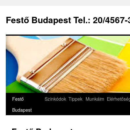
Festő Budapest Tel.: 20/4567-
Festő
Színkódok
Tippek
Munkáim
Elérhetős
Budapest