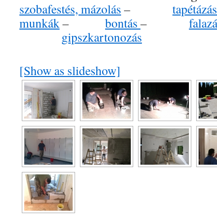
szobafestés, mázolás
–
tapétázás
munkák
–
bontás
–
falaz
gipszkartonozás
[Show as slideshow]