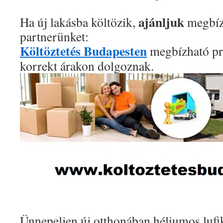
ajánljuk
Ha új lakásba költözik,
megbízh
partnerünket:
Költöztetés Budapesten
megbízható pro
korrekt árakon dolgoznak.
Ünnepeljen új otthonában héliumos lufi