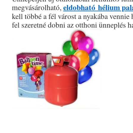
eldobható hélium pal
megvásárolható,
kell többé a fél várost a nyakába venni
fel szeretné dobni az otthoni ünneplés h