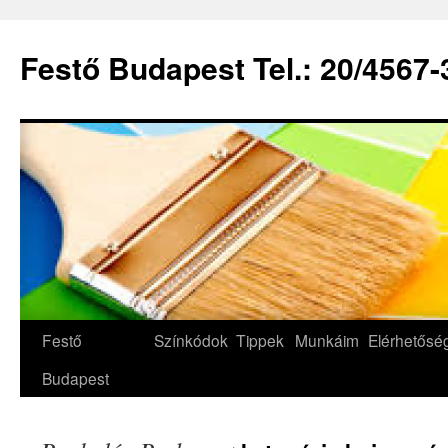
Festő Budapest Tel.: 20/4567-
Festő
Színkódok
Tippek
Munkáim
Elérhetős
Budapest