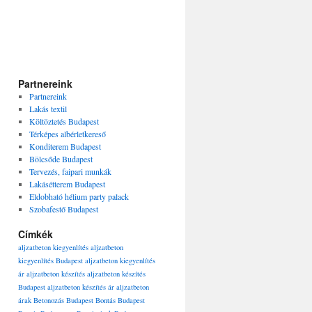
Partnereink
Partnereink
Lakás textil
Költöztetés Budapest
Térképes albérletkereső
Konditerem Budapest
Bölcsőde Budapest
Tervezés, faipari munkák
Lakásétterem Budapest
Eldobható hélium party palack
Szobafestő Budapest
Címkék
aljzatbeton kiegyenlítés
aljzatbeton
kiegyenlítés Budapest
aljzatbeton kiegyenlítés
ár
aljzatbeton készítés
aljzatbeton készítés
Budapest
aljzatbeton készítés ár
aljzatbeton
árak
Betonozás Budapest
Bontás Budapest