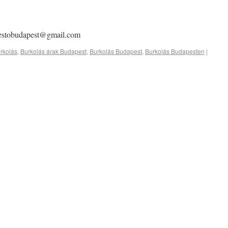
estobudapest@gmail.com
rkolás
,
Burkolás árak Budapest
,
Burkolás Budapest
,
Burkolás Budapesten
|