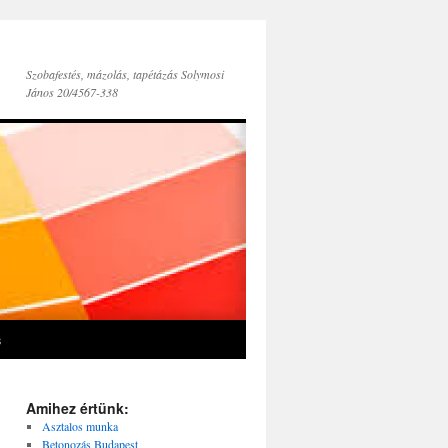
Szobafestés, mázolás, tapétázás Solymosi
János 20/4567-338
s
Amihez értünk:
Asztalos munka
Betonozás Budapest