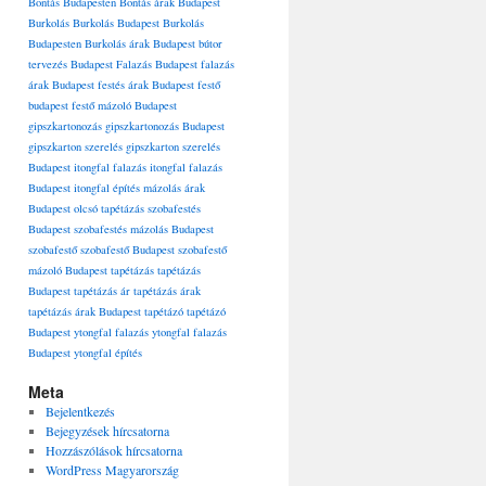
Bontás Budapesten
Bontás árak Budapest
Burkolás
Burkolás Budapest
Burkolás
Budapesten
Burkolás árak Budapest
bútor
tervezés Budapest
Falazás Budapest
falazás
árak Budapest
festés árak Budapest
festő
budapest
festő mázoló Budapest
gipszkartonozás
gipszkartonozás Budapest
gipszkarton szerelés
gipszkarton szerelés
Budapest
itongfal falazás
itongfal falazás
Budapest
itongfal építés
mázolás árak
Budapest
olcsó tapétázás
szobafestés
Budapest
szobafestés mázolás Budapest
szobafestő
szobafestő Budapest
szobafestő
mázoló Budapest
tapétázás
tapétázás
Budapest
tapétázás ár
tapétázás árak
tapétázás árak Budapest
tapétázó
tapétázó
Budapest
ytongfal falazás
ytongfal falazás
Budapest
ytongfal építés
Meta
Bejelentkezés
Bejegyzések hírcsatorna
Hozzászólások hírcsatorna
WordPress Magyarország