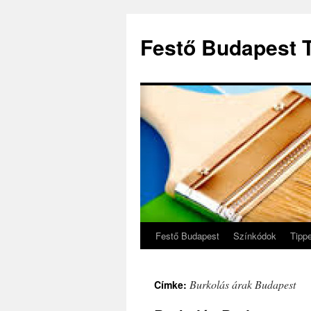
Festő Budapest T
Festő Budapest
Színkódok
Tipp
Burkolás árak Budapest
Címke: