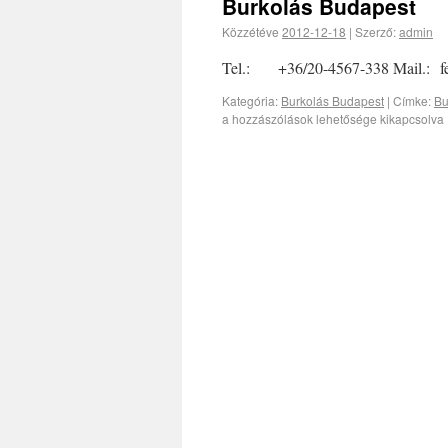
Burkolás Budapest
Közzétéve
2012-12-18
|
Szerző:
admin
Tel.: +36/20-4567-338 Mail.: f
Kategória:
Burkolás Budapest
|
Címke:
Bu
a hozzászólások lehetősége kikapcsolva