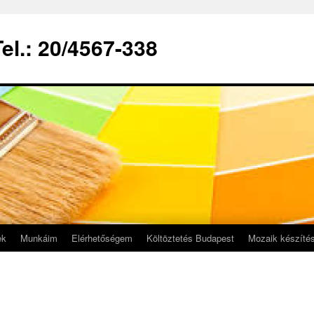
el.: 20/4567-338
ek
Munkáim
Elérhetőségem
Költöztetés Budapest
Mozaik készíté