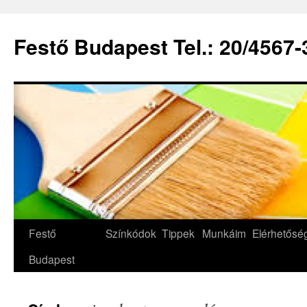
Festő Budapest Tel.: 20/4567-
Festő
Színkódok
Tippek
Munkáim
Elérhetős
Budapest