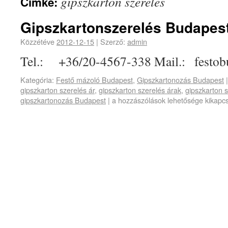
gipszkarton szerelés
Címke:
Gipszkartonszerelés Budapes
Közzétéve
2012-12-15
|
Szerző:
admin
Tel.: +36/20-4567-338 Mail.: fest
Kategória:
Festő mázoló Budapest
,
Gipszkartonozás Budapest
|
gipszkarton szerelés ár
,
gipszkarton szerelés árak
,
gipszkarton 
gipszkartonozás Budapest
|
a hozzászólások lehetősége kikapc