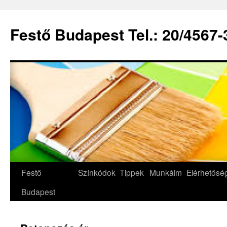
Festő Budapest Tel.: 20/4567-
Festő
Színkódok
Tippek
Munkáim
Elérhetős
Budapest