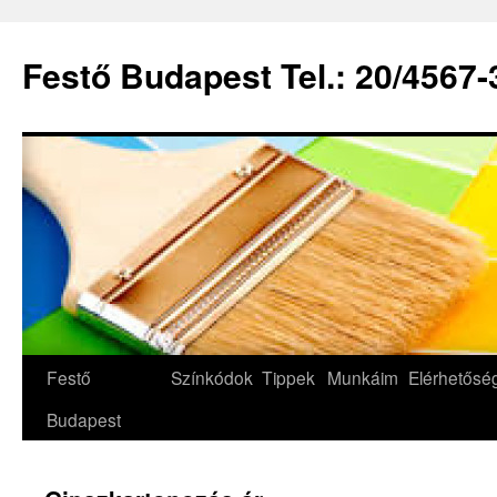
Festő Budapest Tel.: 20/4567-
Festő
Színkódok
Tippek
Munkáim
Elérhetős
Budapest